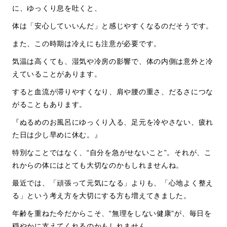
に、ゆっくり息を吐くと、
体は「安心していいんだ」と感じやすくなるのだそうです。
また、この時期は冷えにも注意が必要です。
気温は高くても、湿気や冷房の影響で、体の内側は意外と冷
えていることがあります。
すると血流が滞りやすくなり、肩や腰の重さ、だるさにつな
がることもあります。
『ぬるめのお風呂にゆっくり入る、足元を冷やさない、疲れ
た日は少し早めに休む。』
特別なことではなく、
“
自分を急がせないこと
”
。それが、こ
れからの体にはとても大切なのかもしれませ
んね。
最近では、「頑張って元気になる」よりも、「心地よく整え
る」という考え方を大切にする方も増えてきました。
年齢を重ねた今だからこそ、
“
無理をしない健康
”
が、毎日を
穏やかに支えてくれるのかもしれません。